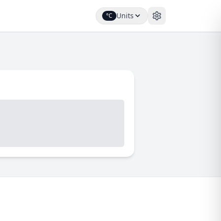
Units
°C