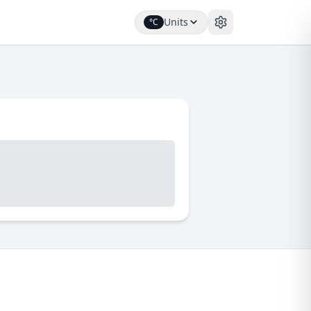
Units
°C