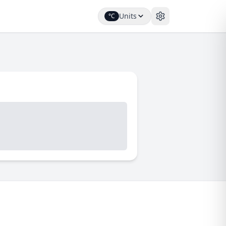
Units
°C