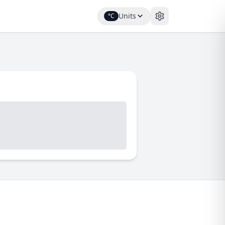
Units
°C