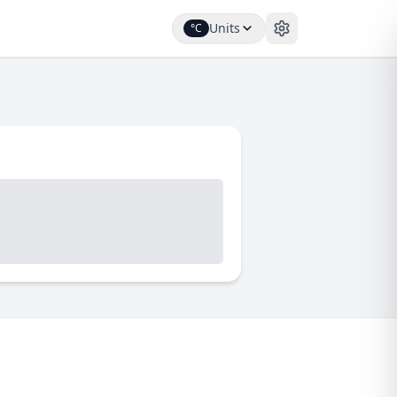
Units
°C