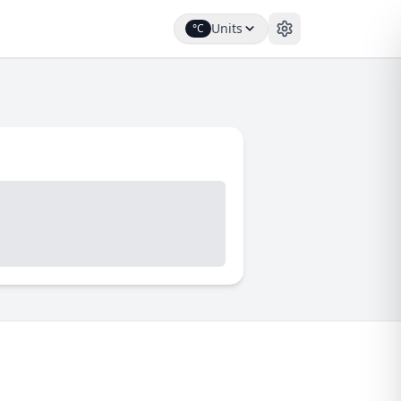
Units
°C