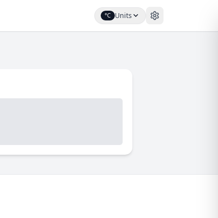
Units
°C