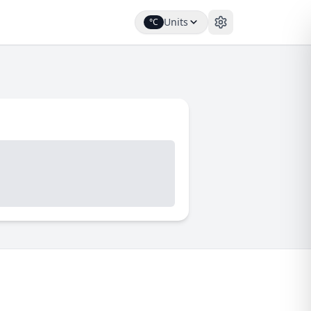
Units
°C