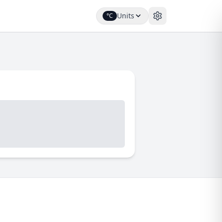
Units
°C