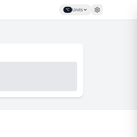
Units
°C