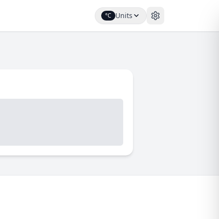
Units
°C