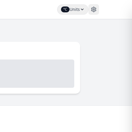
Units
°C