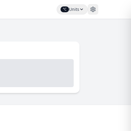
Units
°C