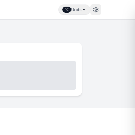
Units
°C