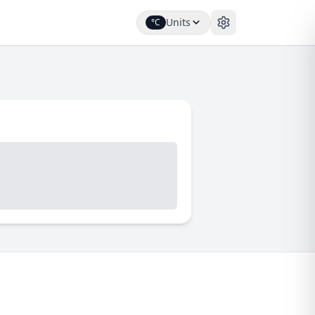
Units
°C