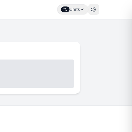
Units
°C