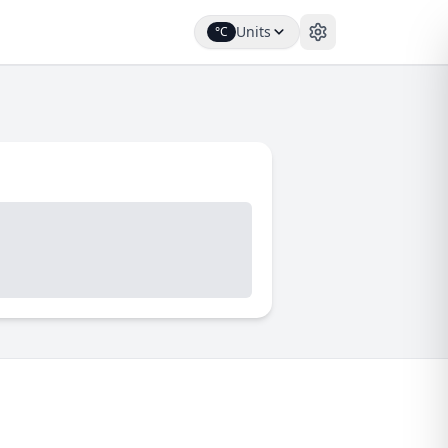
Units
°C