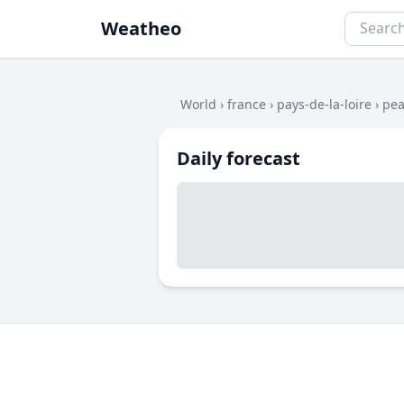
Weatheo
World
›
france
›
pays-de-la-loire
›
pea
Daily forecast