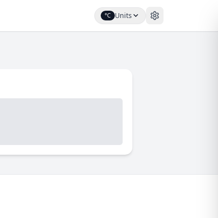
Units
°C