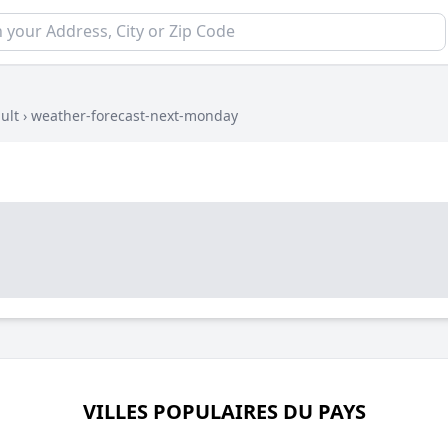
ult
›
weather-forecast-next-monday
VILLES POPULAIRES DU PAYS