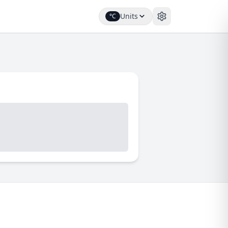
Units
°C