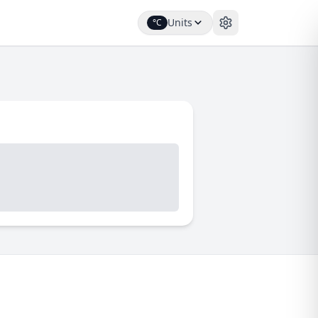
Units
°C