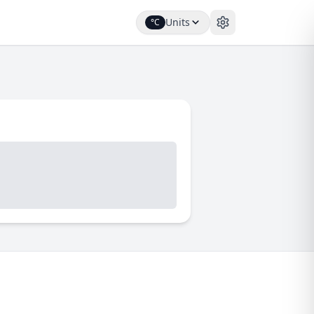
Units
°C