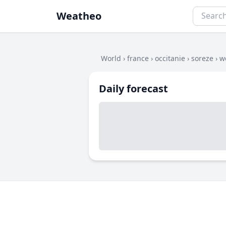
Weatheo
World
›
france
›
occitanie
›
soreze
›
w
Daily forecast