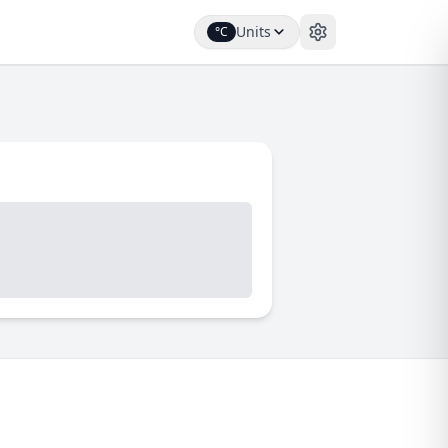
Units
°C