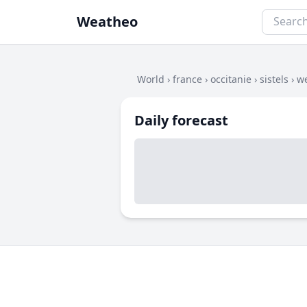
Weatheo
World
›
france
›
occitanie
›
sistels
›
we
Daily forecast