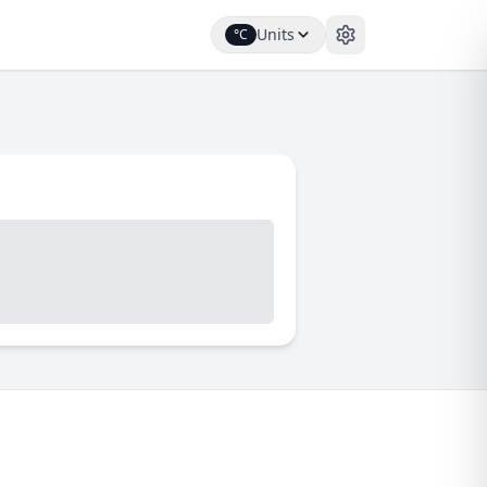
Units
°C