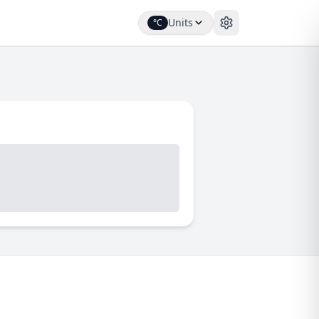
Units
°C