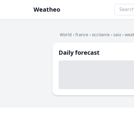
Weatheo
World
›
france
›
occitanie
›
saix
›
weat
Daily forecast