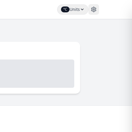
Units
°C