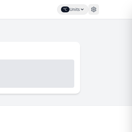
Units
°C