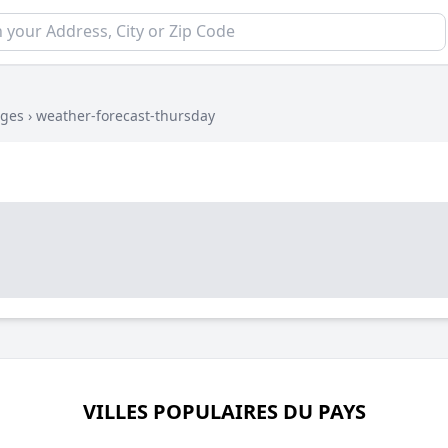
rges
›
weather-forecast-thursday
VILLES POPULAIRES DU PAYS