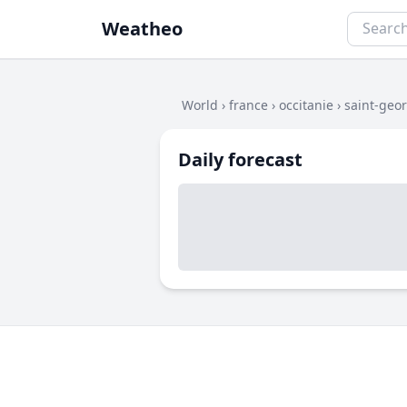
Weatheo
World
›
france
›
occitanie
›
saint-geo
Daily forecast