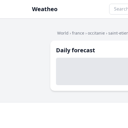
Weatheo
World
›
france
›
occitanie
›
saint-eti
Daily forecast