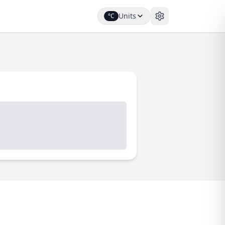
Units
°C