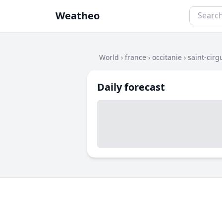
Weatheo
World
›
france
›
occitanie
›
saint-cirg
Daily forecast