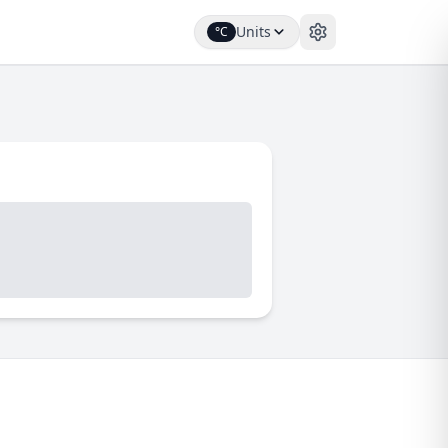
Units
°C