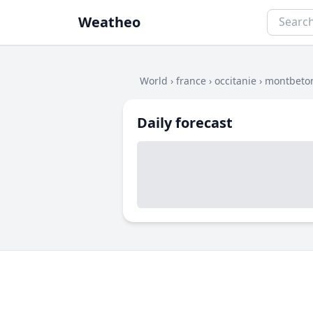
Weatheo
World
›
france
›
occitanie
›
montbeto
Daily forecast