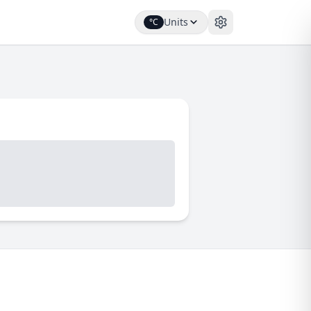
Units
°C