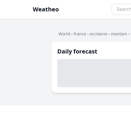
Weatheo
World
›
france
›
occitanie
›
montain
›
Daily forecast