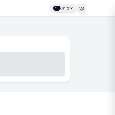
Units
°C