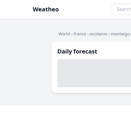
Weatheo
World
›
france
›
occitanie
›
montaigu-
Daily forecast