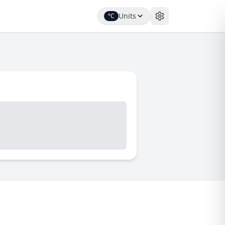
Units
°C