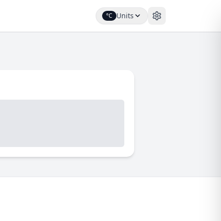
Units
°C