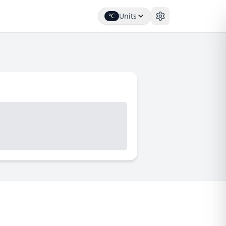
Units
°C