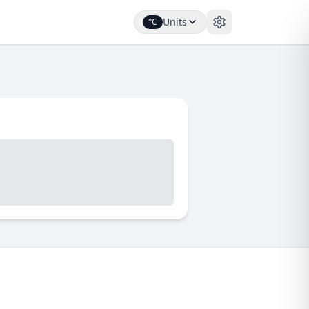
Units
°C