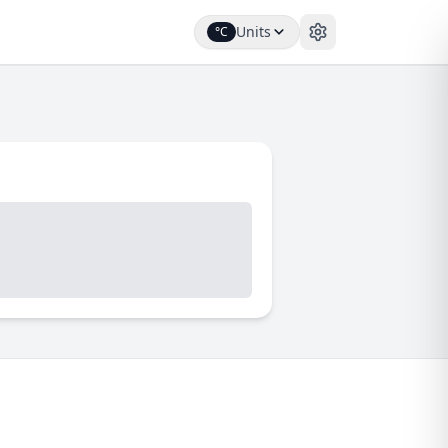
Units
°C