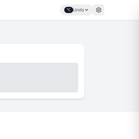
Units
°C