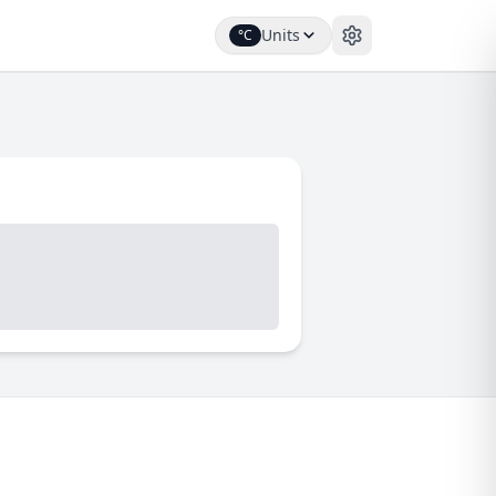
Units
°C