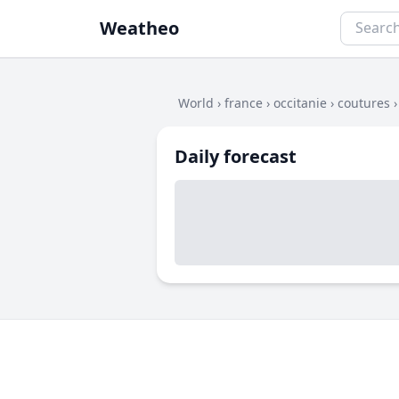
Weatheo
World
›
france
›
occitanie
›
coutures
Daily forecast