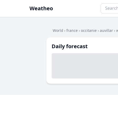
Weatheo
World
›
france
›
occitanie
›
auvillar
›
Daily forecast