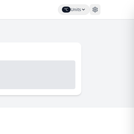
Units
°C