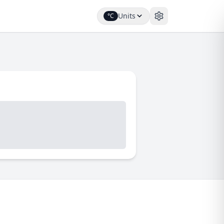
Units
°C