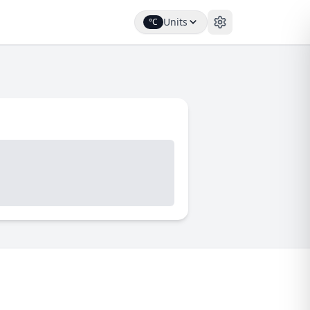
Units
°C