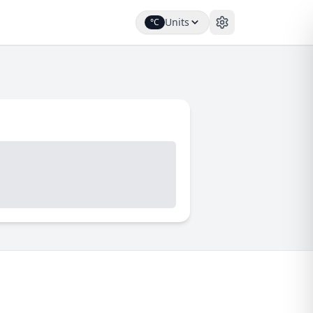
Units
°C