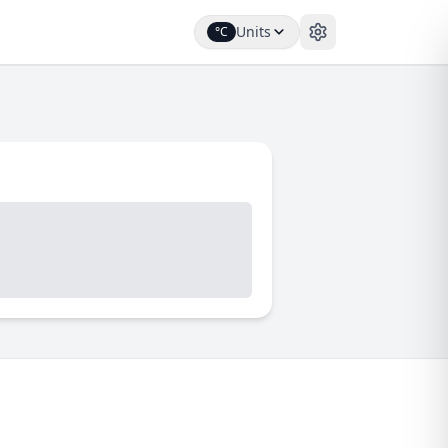
Units
°C