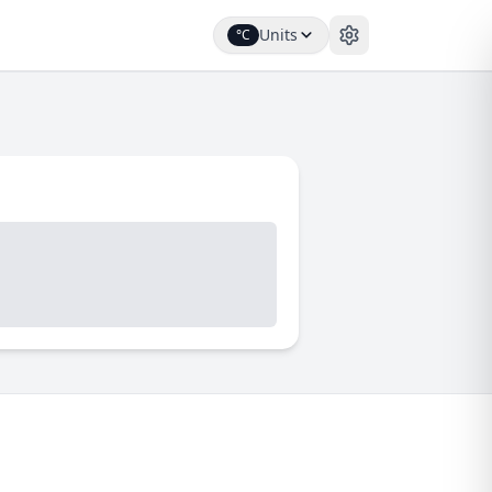
Units
°C