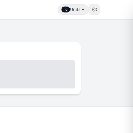
Units
°C