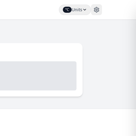
Units
°C