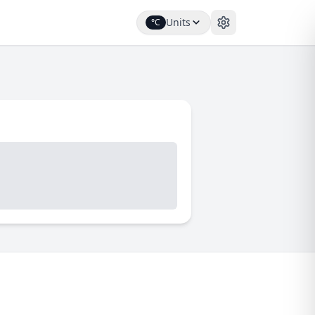
Units
°C