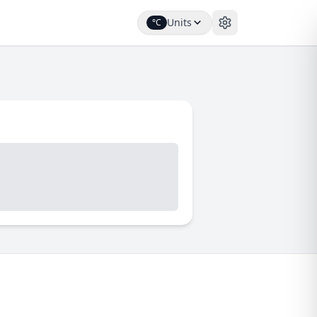
Units
°C