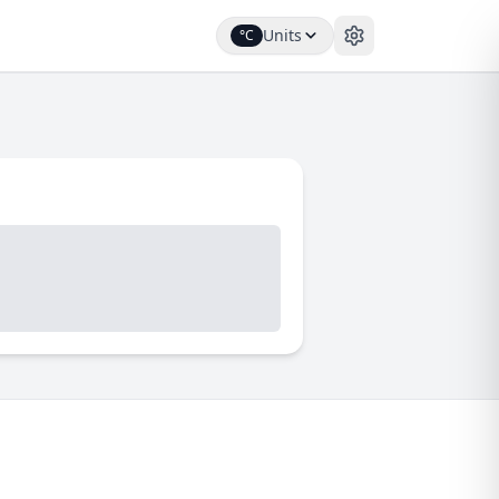
Units
°C