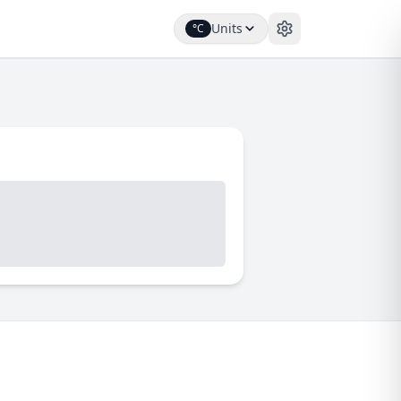
Units
°C